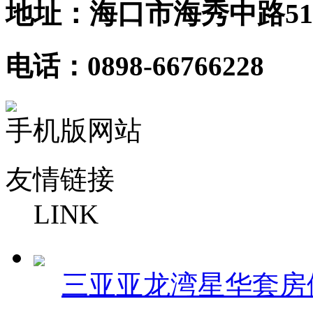
地址：海口市海秀中路51
电话：0898-66766228
手机版网站
友情链接
LINK
三亚亚龙湾星华套房