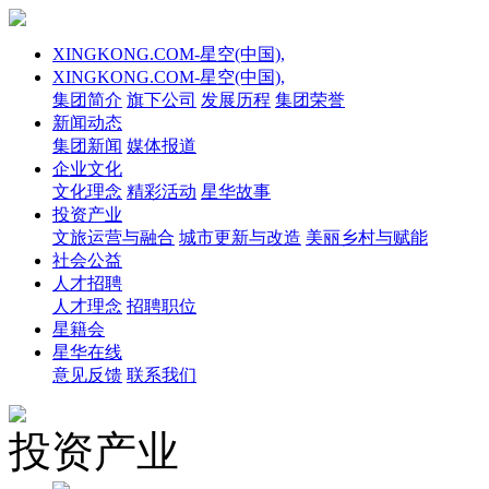
XINGKONG.COM-星空(中国),
XINGKONG.COM-星空(中国),
集团简介
旗下公司
发展历程
集团荣誉
新闻动态
集团新闻
媒体报道
企业文化
文化理念
精彩活动
星华故事
投资产业
文旅运营与融合
城市更新与改造
美丽乡村与赋能
社会公益
人才招聘
人才理念
招聘职位
星籍会
星华在线
意见反馈
联系我们
投资产业