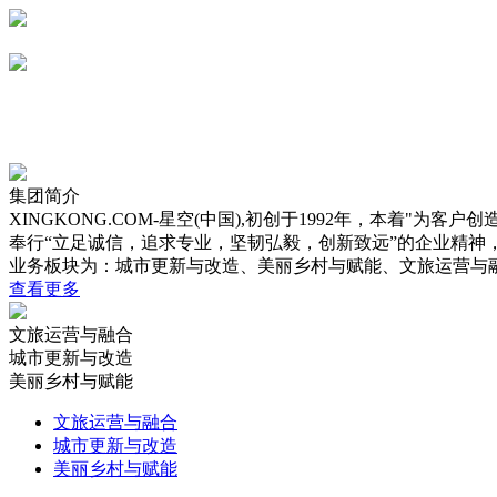
集团简介
XINGKONG.COM-星空(中国),初创于1992年，本着
奉行“立足诚信，追求专业，坚韧弘毅，创新致远”的企业精神
业务板块为：城市更新与改造、美丽乡村与赋能、文旅运营与
查看更多
文旅运营与融合
城市更新与改造
美丽乡村与赋能
文旅运营与融合
城市更新与改造
美丽乡村与赋能