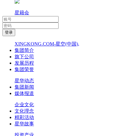
星籍会
XINGKONG.COM-星空(中国),
集团简介
旗下公司
发展历程
集团荣誉
星华动态
集团新闻
媒体报道
企业文化
文化理念
精彩活动
星华故事
投资产业