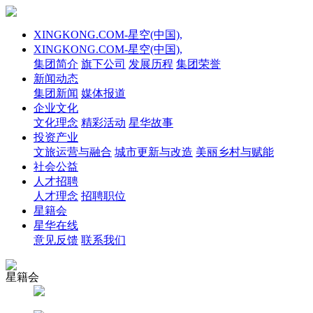
XINGKONG.COM-星空(中国),
XINGKONG.COM-星空(中国),
集团简介
旗下公司
发展历程
集团荣誉
新闻动态
集团新闻
媒体报道
企业文化
文化理念
精彩活动
星华故事
投资产业
文旅运营与融合
城市更新与改造
美丽乡村与赋能
社会公益
人才招聘
人才理念
招聘职位
星籍会
星华在线
意见反馈
联系我们
星籍会