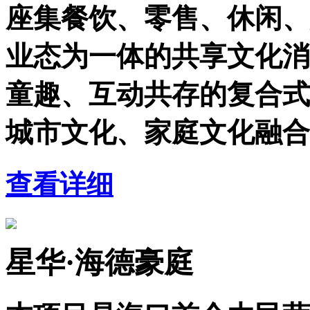
座集餐饮、零售、休闲、
业态为一体的共享文化消
童趣、互动共存的复合式
城市文化、家庭文化融合
查看详细
星华·海德豪庭