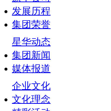
发展历程
集团荣誉
星华动态
集团新闻
媒体报道
企业文化
文化理念