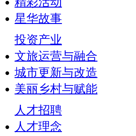
精彩活动
星华故事
投资产业
文旅运营与融合
城市更新与改造
美丽乡村与赋能
人才招聘
人才理念