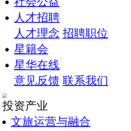
社会公益
人才招聘
人才理念
招聘职位
星籍会
星华在线
意见反馈
联系我们
投资产业
文旅运营与融合