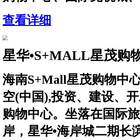
查看详细
星华•S+MALL星茂购
海南S+Mall星茂购物中心
空(中国),投资、建设
购物中心。坐落在国际旅
岸，星华•海岸城二期长