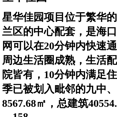
星华佳园项目位于繁华的
兰区的中心配套，是海口
网可以在20分钟内快速
周边生活圈成熟，生活配
院皆有，10分钟内满足住
季已被划入毗邻的九中、
8567.68㎡，总建筑405
—158