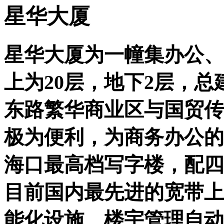
星华大厦
星华大厦为一幢集办公、
上为20层，地下2层，总建
东路繁华商业区与国贸传
极为便利，为商务办公的
海口最高档写字楼，配四
目前国内最先进的宽带上
能化设施、楼宇管理自动