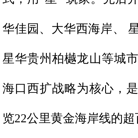
华佳园、大华西海岸、 
星华贵州柏樾龙山等城
海口西扩战略为核心，
览22公里黄金海岸线的