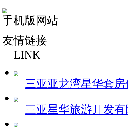
手机版网站
友情链接
LINK
三亚亚龙湾星华套房
三亚星华旅游开发有