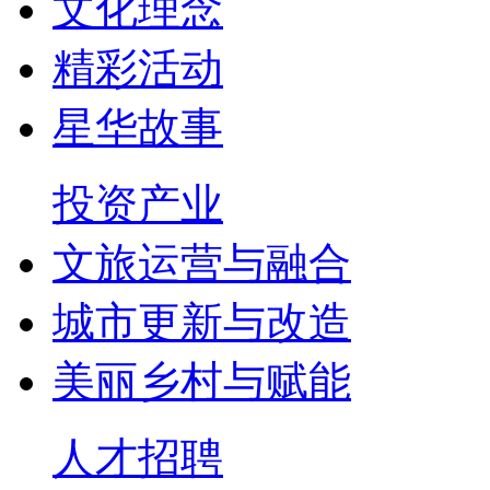
文化理念
精彩活动
星华故事
投资产业
文旅运营与融合
城市更新与改造
美丽乡村与赋能
人才招聘