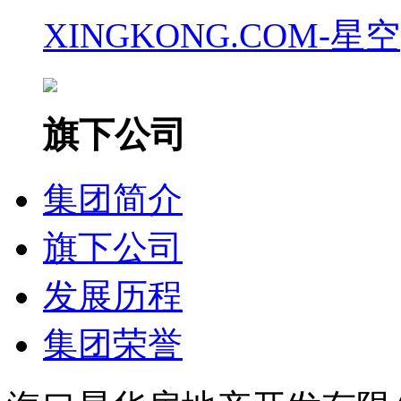
XINGKONG.COM-星空
旗下公司
集团简介
旗下公司
发展历程
集团荣誉