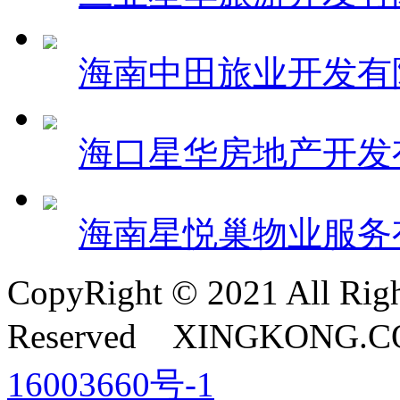
海南中田旅业开发有
海口星华房地产开发
海南星悦巢物业服务
CopyRight © 2021 All Righ
Reserved XINGKONG
16003660号-1