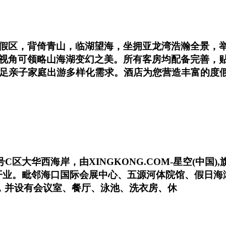
假区，背倚青山，临湖望海，坐拥亚龙湾浩瀚全景，举
视角可领略山海湖变幻之美。所有客房均配备完善，
满足亲子家庭出游多样化需求。酒店为您营造丰富的度
号C区大华西海岸，由XINGKONG.COM-星空(中
正式开业。毗邻海口国际会展中心、五源河体院馆、假日
房，并设有会议室、餐厅、泳池、洗衣房、休