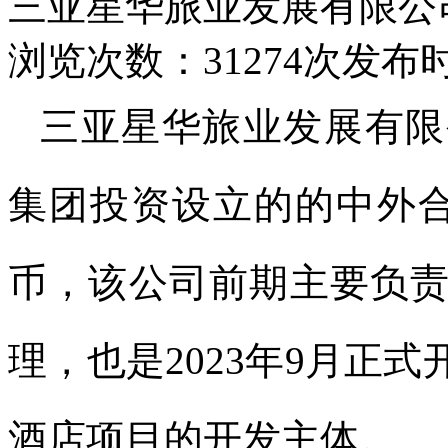
三亚星华旅业发展有限公
浏览次数：31274次
发布时间
三亚星华旅业发展有限
集团投资设立的的中外
币，该公司前期主要负
理，也是2023年9月正
酒店项目的开发主体。