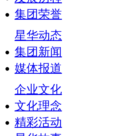
集团荣誉
星华动态
集团新闻
媒体报道
企业文化
文化理念
精彩活动