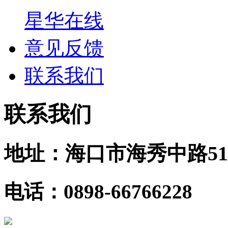
星华在线
意见反馈
联系我们
联系我们
地址：海口市海秀中路51
电话：0898-66766228